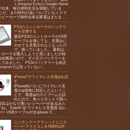
くAmazon EchoとGoogle Home
手出来、毎日便利生活を堪能していま
 ただ、まだ時代が追いついていなくスマ
スピーカーで操作出来る家電はまだま...
PS3のコントローラのバッテリ
ーを交換する
最近PS3のコントローラがUSB
ケーブルを挿しても、充電台に
のせても充電されなくなったの
で、困っていました。 最初は、
トローラを購入しようと思いましたが純
は結構高いので、ダメ元でバッテリーを
してみました。 PS3のバッテリーも純正
mazonでは売っていない...
iPhone7でワイヤレス充電qiを試
す
iPhone8がついにワイヤレス充
電のqi規格に対応したというこ
とで、再度qiのマイブームが訪
れたので、色々とネットで調べ
最近はかなり薄いレシーバーがあるみた
ね。 Ewin® Qi ワイヤレス充電器 Qiレ
ー USBケーブル付きiphone 7/...
ニンテンドークラシックミニス
ーパーファミコンをHDMI以外