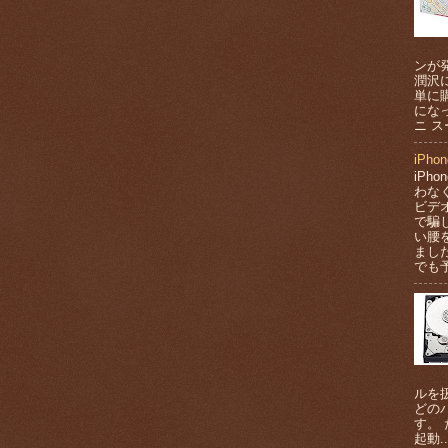
ンが
潤沢
単に
にな
ニ ス
iPh
iPh
わな
ビデ
で騙
い腰
まし
でも予
ルを
どの
す。
起動..