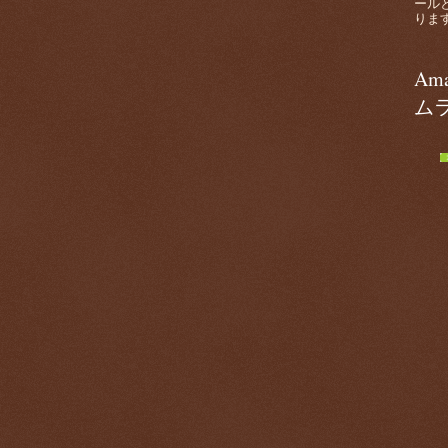
ール
ります。
Am
ム