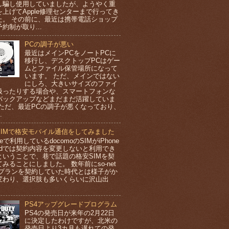
し騙し使用していましたが、ようやく重
を上げてApple修理センターまで行ってき
た。 その前に、最近は携帯電話ショップ
約制が取り...
PCの調子が悪い
最近はメインPCをノートPCに
移行し、デスクトップPCはゲー
ムとファイル保管場所になって
います。 ただ、メインではない
にしろ、大きいサイズのファイ
扱ったりする場合や、スマートフォンな
バックアップなどまだまだ活躍していま
 ただ、最近PCの調子が悪くなっており、
.
 SIMで格安モバイル通信をしてみました
oneで利用しているdocomoのSIMがiPhone
Padでは契約内容を変更しないと利用でき
ということで、巷で話題の格安SIMを契
みることにしました。 数年前にso-net
Gプランを契約していた時代とは様子がか
変わり、選択肢も多いくらいに沢山出
PS4アップグレードプログラム
PS4の発売日が来年の2月22日
に決定したわけですが、北米の
発売日より3カ月も遅れての発