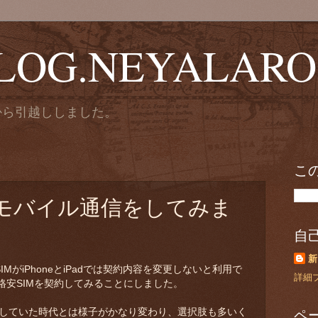
OG.NEYALARO
comから引越ししました。
こ
格安モバイル通信をしてみま
自
新
のSIMがiPhoneとiPadでは契約内容を変更しないと利用で
詳細
格安SIMを契約してみることにしました。
ペ
を契約していた時代とは様子がかなり変わり、選択肢も多いく