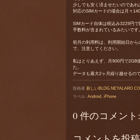
少しでも安く済ませたいのであれ
対応のSIMカードの場合は月々14
SIMカード自体は税込み3229
手数料が含まれているみたいです
初月の利用料は、利用開始日から
で、注意してください。
私はとりあえず、月900円で2G
た。
データも最大2ヶ月繰り越せるの
投稿者
新しいBLOG.NEYALARO.C
ラベル:
Android
,
iPhone
0 件のコメント
コメントを投稿