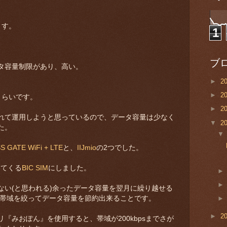
ます。
1
。
ブ
タ容量制限があり、高い。
►
2
►
2
円くらいです。
►
2
入れて運用しようと思っているので、データ容量は少なく
▼
2
た。
S GATE WiFi + LTE
と、
IIJmio
の2つでした。
ついてくる
BIC SIM
にしました。
ない(と思われる)余ったデータ容量を翌月に繰り越せる
、帯域を絞ってデータ容量を節約出来ることです。
►
2
『みおぽん』を使用すると、帯域が200kbpsまでさが