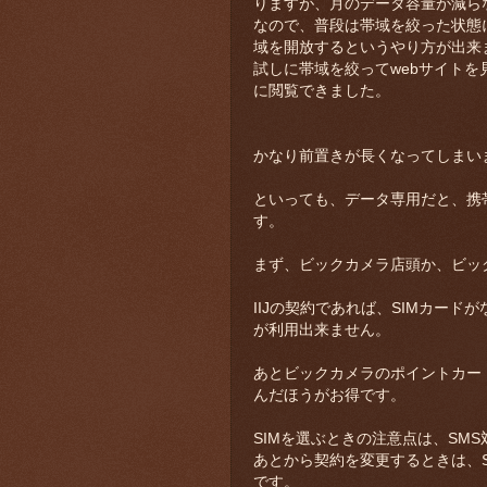
りますが、月のデータ容量が減ら
なので、普段は帯域を絞った状態
域を開放するというやり方が出来
試しに帯域を絞ってwebサイト
に閲覧できました。
かなり前置きが長くなってしまいま
といっても、データ専用だと、携
す。
まず、ビックカメラ店頭か、ビック
IIJの契約であれば、SIMカードがな
が利用出来ません。
あとビックカメラのポイントカード
んだほうがお得です。
SIMを選ぶときの注意点は、SM
あとから契約を変更するときは、
です。