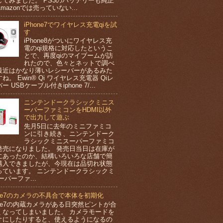
してみました。 PS3のバッテリーも純正
mazonでは売っていない...
iPhone7でワイヤレス充電qiを試
す
iPhone8がついにワイヤレス充
電のqi規格に対応したというこ
とで、再度qiのマイブームが訪
れたので、色々とネットで調べ
最近はかなり薄いレシーバーがあるみた
ね。 Ewin® Qi ワイヤレス充電器 Qiレ
ー USBケーブル付きiphone 7/...
ニンテンドークラシックミニス
ーパーファミコンをHDMI以外
で出力して遊ぶ
先月5日に去年のミニファミコ
ンに引き続き、ニンテンドーク
ラシックミニスーパーファミコ
発売になりました。 発売日当日は在庫が
にあったのか、結構いろいろな店舗で簡
購入できましたが、今現在は品切れ状態
っています。 ニンテンドークラシックミ
ーパーファ...
one7のカメラの不具合で本体を初期化
one7の内蔵カメラがある日突然ピントが合
くなってしまいました。 カメラモードを
オにしたりすると、使えるようになるの