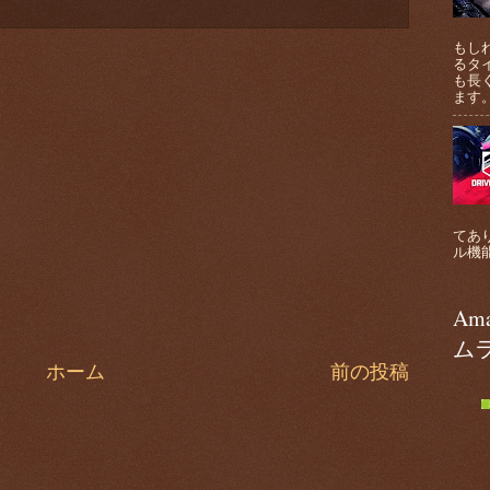
もし
るタ
も長
ます。 
てあり
ル機能
Am
ム
ホーム
前の投稿