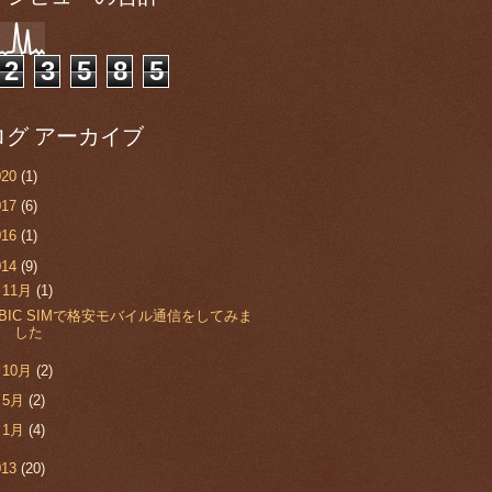
2
3
5
8
5
ログ アーカイブ
020
(1)
017
(6)
016
(1)
014
(9)
▼
11月
(1)
BIC SIMで格安モバイル通信をしてみま
した
►
10月
(2)
►
5月
(2)
►
1月
(4)
013
(20)