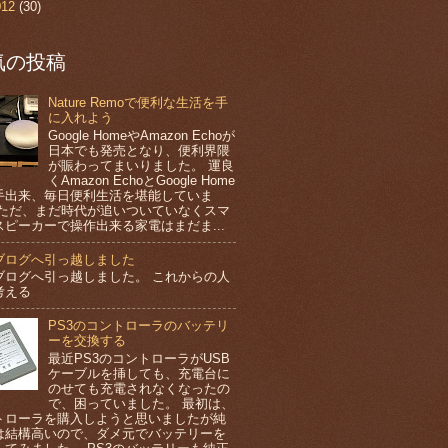
012
(30)
気の投稿
Nature Remoで便利な生活を手
に入れよう
Google HomeやAmazon Echoが
日本でも発売となり、便利界隈
が賑わってまいりました。 運良
くAmazon EchoとGoogle Home
手出来、毎日便利生活を堪能していま
 ただ、まだ時代が追いついていなくスマ
スピーカーで操作出来る家電はまだま...
ブログへ引っ越しました
ブログへ引っ越しました。 これからの人
考える
PS3のコントローラのバッテリ
ーを交換する
最近PS3のコントローラがUSB
ケーブルを挿しても、充電台に
のせても充電されなくなったの
で、困っていました。 最初は、
トローラを購入しようと思いましたが純
は結構高いので、ダメ元でバッテリーを