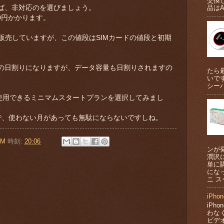
交換
品はA
ば、非対応のを選びましょう。
0円かかります。
円で販売していますが、この値段はSIMカードの値段と初期
。
の日割りになりますが、データ容量も日割りされますの
たら
いです
シーバ
B使用できるミニマムスタートプランを選択してみまし
で、使わない月があっても無駄にならないですしね。
OM
時刻:
20:06
ンが
潤沢
単に
にな
:
ニ ス
iPh
iPh
わな
ビデ