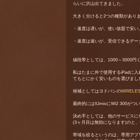
らいに沢山出てきました。
大きく分けると2つの種類があり
・速度は遅いが、使い放題で安い
・速度は速いが、受信できるデー
値段帯としては、1000～3000
私はたまに外で使用するiPadに
てもとにかく安いものを選びまし
候補としてはヨドバシの
WIRELES
最終的にはIIJmioにWi2 300が
決め手としては、他のサービスに
(3ヶ月目は無効になります)のと
帯域を絞るというのは、専用アプリ