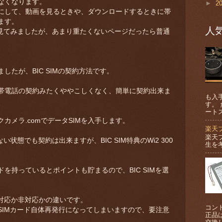
なくなります。
►
2
にして、動画を見るときや、ダウンロードするときに帯
ます。
人
を見てみましたが、あまり重たくないページだったら普通
したが、BIC SIMの契約方法です。
帯電話の契約みたくややこしくなく、簡単に契約出来ま
も入
す。
ート
カメラ.comでデータSIMを入手します。
楽天
楽天
い状態でも契約は出来ますが、BIC SIM特典のWi2 300
生を
を持っているとポイントも貯まるので、BIC SIMを選
S対応か非対応かの違いです。
コン
SIMカード自体再発行になってしまいますので、要注意
正品