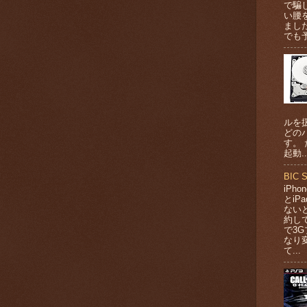
で騙
い腰
まし
でも予
ルを
どの
す。
起動..
BIC
iPh
とi
ない
約して
で3
なり
て...