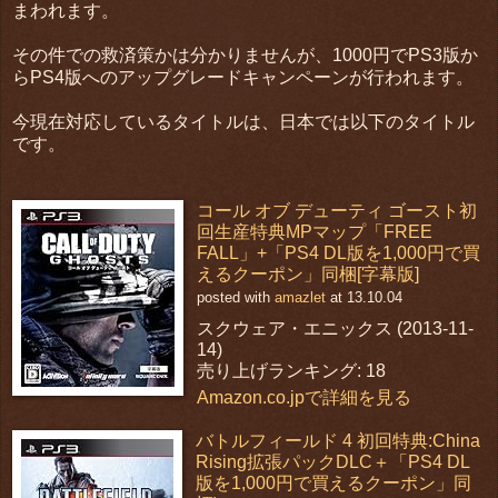
まわれます。
その件での救済策かは分かりませんが、1000円でPS3版か
らPS4版へのアップグレードキャンペーンが行われます。
今現在対応しているタイトルは、日本では以下のタイトル
です。
コール オブ デューティ ゴースト初
回生産特典MPマップ「FREE
FALL」+「PS4 DL版を1,000円で買
えるクーポン」同梱[字幕版]
posted with
amazlet
at 13.10.04
スクウェア・エニックス (2013-11-
14)
売り上げランキング: 18
Amazon.co.jpで詳細を見る
バトルフィールド 4 初回特典:China
Rising拡張パックDLC＋「PS4 DL
版を1,000円で買えるクーポン」同