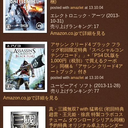
梱)
posted with
amazlet
at 13.10.04
エレクトロニック・アーツ (2013-
10-31)
売り上げランキング: 17
Amazon.co.jpで詳細を見る
アサシン クリード4 ブラック フラ
ッグ初回限定特典『スペシャルコン
テンツコード』」+「PS4 DL版を
1,000円（税別）で買えるクーポ
ン」同梱＆『アサシン クリード4ア
ートブック』付き
posted with
amazlet
at 13.10.04
ユービーアイ ソフト (2013-11-28)
売り上げランキング: 77
Amazon.co.jpで詳細を見る
真・三國無双7 with 猛将伝 (初回特典
趙雲・王元姫・徐庶 特製コラボコス
チューム ダウンロードシリアル同梱)
予約特典 オリジナル卓上カレンダー